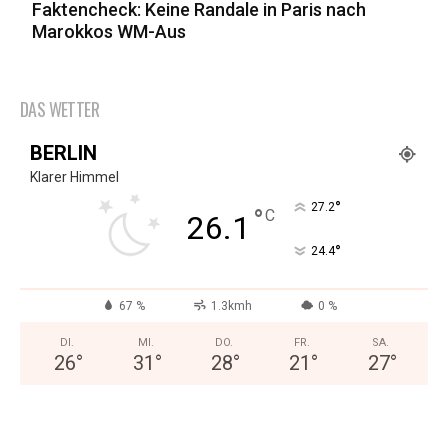
Faktencheck: Keine Randale in Paris nach
Marokkos WM-Aus
DAS WETTER
BERLIN
Klarer Himmel
°
27.2
°
C
26.1
°
24.4
67 %
1.3kmh
0 %
DI.
MI.
DO.
FR.
SA.
26
°
31
°
28
°
21
°
27
°