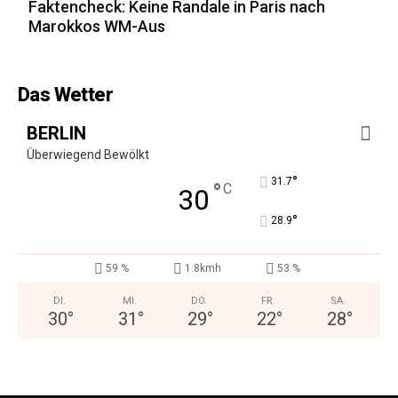
Faktencheck: Keine Randale in Paris nach
Marokkos WM-Aus
Das Wetter
BERLIN
Überwiegend Bewölkt
°
31.7
°
C
30
°
28.9
59 %
1.8kmh
53 %
DI.
MI.
DO.
FR.
SA.
30
°
31
°
29
°
22
°
28
°