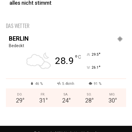
alles nicht stimmt
DAS WETTER
BERLIN
Bedeckt
°
29.5
°
C
28.9
°
26.1
46 %
5.4kmh
91 %
DO.
FR.
SA.
SO.
MO.
29
°
31
°
24
°
28
°
30
°