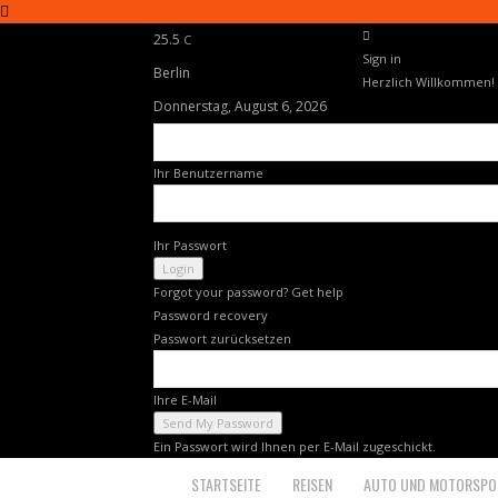
25.5
C
Sign in
Berlin
Herzlich Willkommen! 
Donnerstag, August 6, 2026
Ihr Benutzername
Ihr Passwort
Forgot your password? Get help
Password recovery
Passwort zurücksetzen
Ihre E-Mail
Ein Passwort wird Ihnen per E-Mail zugeschickt.
Nacht
STARTSEITE
REISEN
AUTO UND MOTORSPO